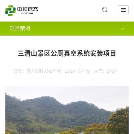
项目案例
市政案例
三清山景区公厕真空系统安装项目
景区案例
综合体及其他案例
分类：
景区案例
发布时间：2024-07-19 人气：2767
租赁案例