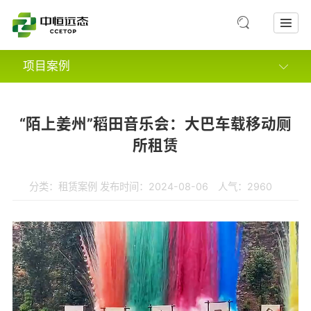
项目案例
市政案例
“陌上姜州”稻田音乐会：大巴车载移动厕
景区案例
所租赁
综合体及其他案例
分类：
租赁案例
发布时间：2024-08-06 人气：2960
租赁案例