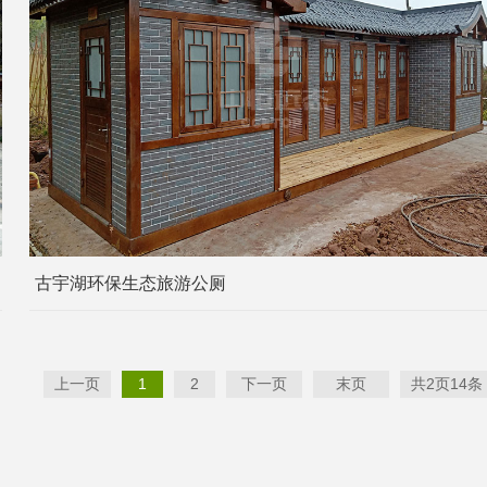
古宇湖环保生态旅游公厕
上一页
1
2
下一页
末页
共2页14条