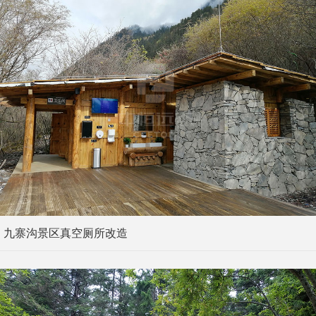
九寨沟景区真空厕所改造