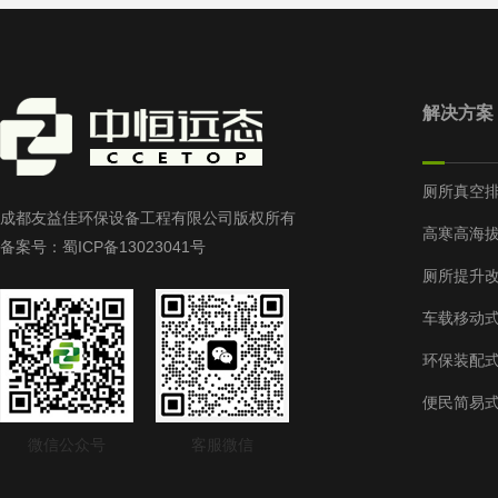
解决方案
厕所真空
成都友益佳环保设备工程有限公司版权所有
高寒高海
备案号：
蜀ICP备13023041号
厕所提升
车载移动
环保装配
便民简易
微信公众号
客服微信