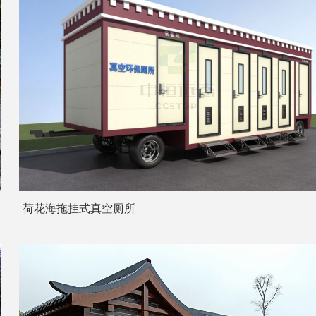
荷花海拖挂式真空厕所