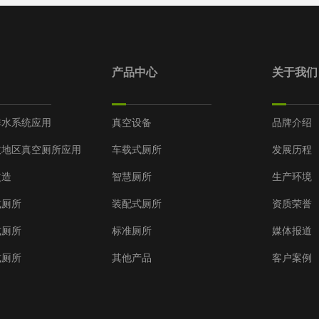
产品中心
关于我们
排水系统应用
真空设备
品牌介绍
拔地区真空厕所应用
车载式厕所
发展历程
改造
智慧厕所
生产环境
式厕所
装配式厕所
资质荣誉
式厕所
标准厕所
媒体报道
式厕所
其他产品
客户案例