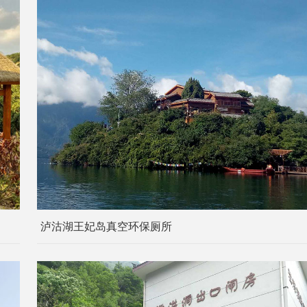
泸沽湖王妃岛真空环保厕所